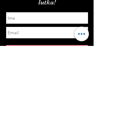
lutka!
Submit
Brzi linkovi
Politika dostave i povrata
Politika privatnosti
© 2021 od Y & J Dolls Hair Collection™