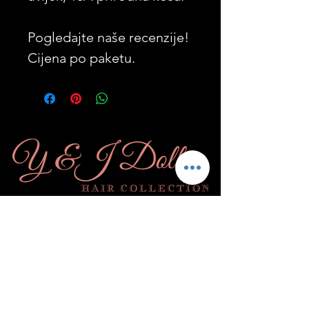
Pogledajte naše recenzije!
Cijena po paketu.
Pretplatite se
& Postanite
lutka!