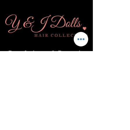
Pretplatite se
& Postanite
lutka!
Submit